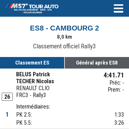
ES8 - CAMBOURG 2
8,0 km
Classement officiel Rally3
Classement ES
Général après ES8
BELUS Patrick
4:41.71
TECHER Nicolas
Préc: -
RENAULT CLIO
Prem: -
FRC3 - Rally3
26
Intermédiaires:
1
PK 2.5:
1:33
PK 5.5:
3:26