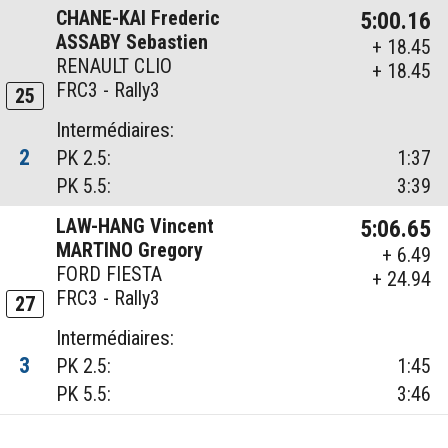
CHANE-KAI Frederic
5:00.16
ASSABY Sebastien
+ 18.45
RENAULT CLIO
+ 18.45
FRC3 - Rally3
25
Intermédiaires:
2
PK 2.5:
1:37
PK 5.5:
3:39
LAW-HANG Vincent
5:06.65
MARTINO Gregory
+ 6.49
FORD FIESTA
+ 24.94
FRC3 - Rally3
27
Intermédiaires:
3
PK 2.5:
1:45
PK 5.5:
3:46