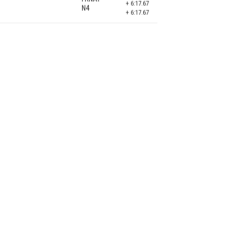
+ 6:17.67
N4
+ 6:17.67