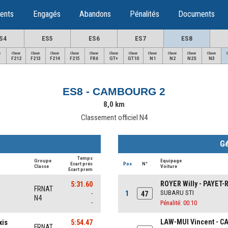
ents
Engagés
Abandons
Pénalités
Documents
S4
ES5
ES6
ES7
ES8
e
Classe
Classe
Classe
Classe
Classe
Classe
Classe
Classe
Classe
Classe
Classe
F212
F213
F214
F215
FR6
GT+
GT10
N1
N2
N2S
N3
ES8 - CAMBOURG 2
8,0 km
Classement officiel N4
Gé
Temps
Groupe
Equipage
Ecart préc
Pos
N°
Classe
Voiture
Ecart prem
ROYER Willy - PAYET
5:31.60
FRNAT
1
SUBARU STI
-
47
N4
-
Pénalité: 00:10
LAW-MUI Vincent - C
xis
5:54.47
FRNAT