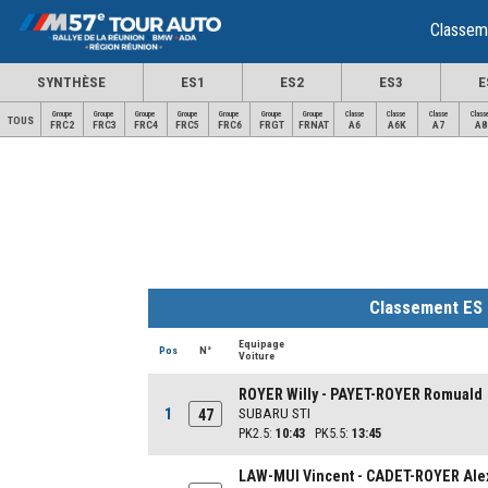
Classem
SYNTHÈSE
ES1
ES2
ES3
E
Groupe
Groupe
Groupe
Groupe
Groupe
Groupe
Groupe
Classe
Classe
Classe
Class
TOUS
FRC2
FRC3
FRC4
FRC5
FRC6
FRGT
FRNAT
A6
A6K
A7
A8
Classement ES
Equipage
Pos
N°
Voiture
ROYER Willy - PAYET-ROYER Romuald
1
SUBARU STI
47
PK2.5:
10:43
PK5.5:
13:45
LAW-MUI Vincent - CADET-ROYER Ale