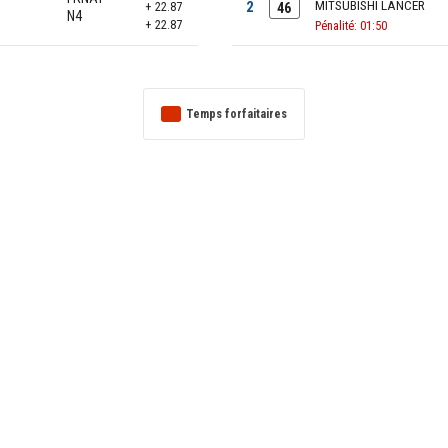
2
MITSUBISHI LANCER
+ 22.87
46
N4
+ 22.87
Pénalité: 01:50
Temps forfaitaires