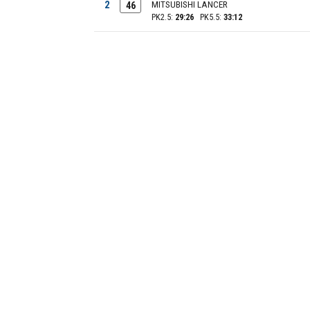
2
MITSUBISHI LANCER
46
PK2.5:
29:26
PK5.5:
33:12