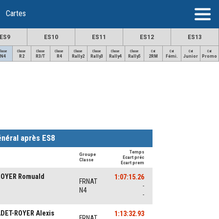
Cartes
ES9
ES10
ES11
ES12
ES13
Classe
Classe
Classe
Classe
Classe
Classe
Classe
Classe
Cat
Cat
Cat
Cat
N4
R2
R3/T
R4
Rally2
Rally3
Rally4
Rally5
2RM
Fémi.
Junior
Promo
néral après ES8
Temps
Groupe
Ecart préc
Classe
Ecart prem
-ROYER Romuald
1:07:15.26
FRNAT
-
N4
-
ADET-ROYER Alexis
1:13:32.93
FRNAT