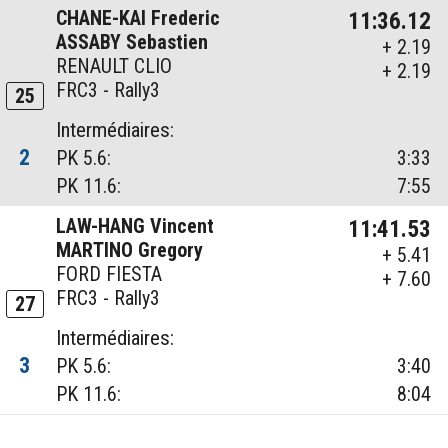
CHANE-KAI Frederic
11:36.12
ASSABY Sebastien
+ 2.19
RENAULT CLIO
+ 2.19
FRC3 - Rally3
25
Intermédiaires:
2
PK 5.6:
3:33
PK 11.6:
7:55
LAW-HANG Vincent
11:41.53
MARTINO Gregory
+ 5.41
FORD FIESTA
+ 7.60
FRC3 - Rally3
27
Intermédiaires:
3
PK 5.6:
3:40
PK 11.6:
8:04