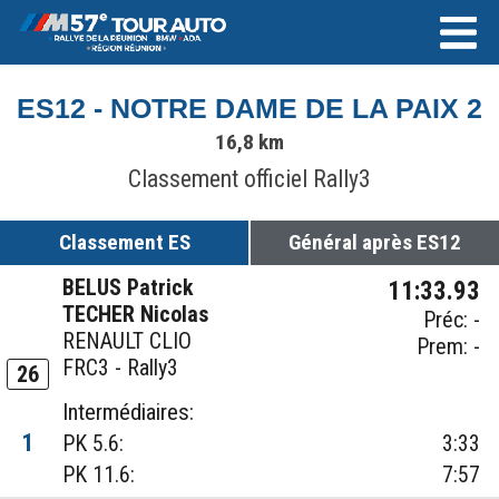
ES12 - NOTRE DAME DE LA PAIX 2
16,8 km
Classement officiel Rally3
Classement ES
Général après ES12
BELUS Patrick
11:33.93
TECHER Nicolas
Préc: -
RENAULT CLIO
Prem: -
FRC3 - Rally3
26
Intermédiaires:
1
PK 5.6:
3:33
PK 11.6:
7:57