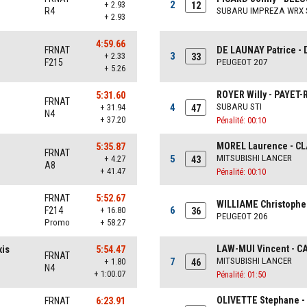
2
+ 2.93
12
R4
SUBARU IMPREZA WRX 
+ 2.93
4:59.66
FRNAT
DE LAUNAY Patrice -
3
+ 2.33
33
F215
PEUGEOT 207
+ 5.26
ROYER Willy - PAYET
5:31.60
FRNAT
4
SUBARU STI
+ 31.94
47
N4
+ 37.20
Pénalité: 00:10
MOREL Laurence - C
5:35.87
FRNAT
5
MITSUBISHI LANCER
+ 4.27
43
A8
+ 41.47
Pénalité: 00:10
FRNAT
5:52.67
WILLIAME Christophe 
6
F214
+ 16.80
36
PEUGEOT 206
Promo
+ 58.27
LAW-MUI Vincent - C
xis
5:54.47
FRNAT
7
MITSUBISHI LANCER
+ 1.80
46
N4
+ 1:00.07
Pénalité: 01:50
OLIVETTE Stephane -
FRNAT
6:23.91