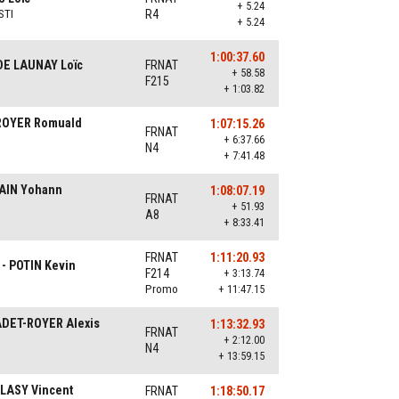
+ 5.24
STI
R4
+ 5.24
1:00:37.60
 DE LAUNAY Loïc
FRNAT
+ 58.58
F215
+ 1:03.82
-ROYER Romuald
1:07:15.26
FRNAT
+ 6:37.66
N4
+ 7:41.48
LAIN Yohann
1:08:07.19
FRNAT
+ 51.93
A8
+ 8:33.41
FRNAT
1:11:20.93
- POTIN Kevin
F214
+ 3:13.74
Promo
+ 11:47.15
ADET-ROYER Alexis
1:13:32.93
FRNAT
+ 2:12.00
N4
+ 13:59.15
 LASY Vincent
FRNAT
1:18:50.17