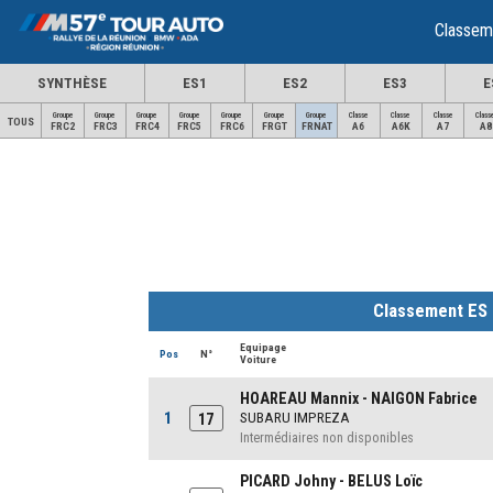
Classem
SYNTHÈSE
ES1
ES2
ES3
E
Groupe
Groupe
Groupe
Groupe
Groupe
Groupe
Groupe
Classe
Classe
Classe
Class
TOUS
FRC2
FRC3
FRC4
FRC5
FRC6
FRGT
FRNAT
A6
A6K
A7
A8
Classement ES
Equipage
Pos
N°
Voiture
HOAREAU Mannix - NAIGON Fabrice
1
SUBARU IMPREZA
17
Intermédiaires non disponibles
PICARD Johny - BELUS Loïc