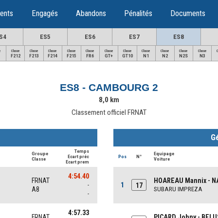
ents
Engagés
Abandons
Pénalités
Documents
S4
ES5
ES6
ES7
ES8
e
Classe
Classe
Classe
Classe
Classe
Classe
Classe
Classe
Classe
Classe
Classe
F212
F213
F214
F215
FR6
GT+
GT10
N1
N2
N2S
N3
ES8 - CAMBOURG 2
8,0 km
Classement officiel FRNAT
G
Temps
Groupe
Equipage
Ecart préc
Pos
N°
Classe
Voiture
Ecart prem
4:54.40
FRNAT
HOAREAU Mannix - N
1
-
17
A8
SUBARU IMPREZA
-
4:57.33
FRNAT
PICARD Johny - BELU