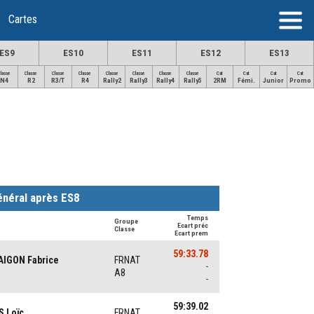
Cartes
ES9
ES10
ES11
ES12
ES13
Classe
Classe
Classe
Classe
Classe
Classe
Classe
Classe
Cat
Cat
Cat
Cat
N4
R2
R3/T
R4
Rally2
Rally3
Rally4
Rally5
2RM
Fémi.
Junior
Promo
énéral après ES8
Temps
Groupe
Ecart préc
Classe
Ecart prem
59:33.78
AIGON Fabrice
FRNAT
-
A8
-
59:39.02
S Loïc
FRNAT