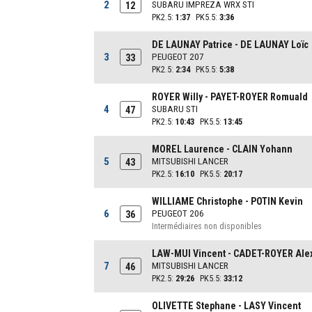
2
SUBARU IMPREZA WRX STI
12
PK2.5:
1:37
PK5.5:
3:36
DE LAUNAY Patrice - DE LAUNAY Loïc
3
PEUGEOT 207
33
PK2.5:
2:34
PK5.5:
5:38
ROYER Willy - PAYET-ROYER Romuald
4
SUBARU STI
47
PK2.5:
10:43
PK5.5:
13:45
MOREL Laurence - CLAIN Yohann
5
MITSUBISHI LANCER
43
PK2.5:
16:10
PK5.5:
20:17
WILLIAME Christophe - POTIN Kevin
6
PEUGEOT 206
36
Intermédiaires non disponibles
LAW-MUI Vincent - CADET-ROYER Ale
7
MITSUBISHI LANCER
46
PK2.5:
29:26
PK5.5:
33:12
OLIVETTE Stephane - LASY Vincent