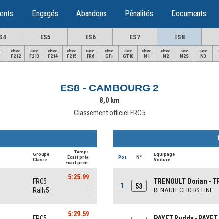
ents
Engagés
Abandons
Pénalités
Documents
S4
ES5
ES6
ES7
ES8
e
Classe
Classe
Classe
Classe
Classe
Classe
Classe
Classe
Classe
Classe
Classe
F212
F213
F214
F215
FR6
GT+
GT10
N1
N2
N2S
N3
ES8 - CAMBOURG 2
8,0 km
Classement officiel FRC5
Temps
Groupe
Equipage
Ecart préc
Pos
N°
Classe
Voiture
Ecart prem
5:25.99
FRC5
TRENOULT Dorian - T
1
-
53
Rally5
RENAULT CLIO RS LINE
-
5:29.59
FRC5
PAYET Ruddy - PAYET