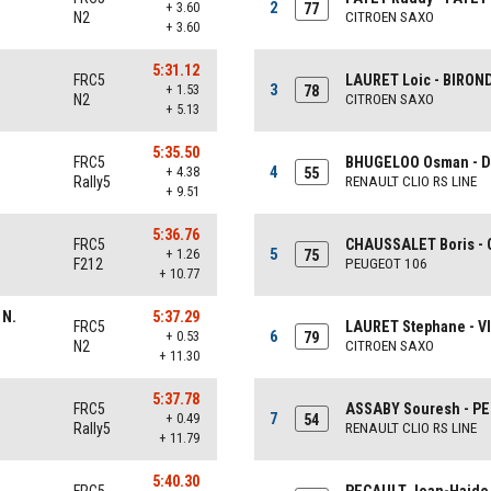
2
+ 3.60
77
N2
CITROEN SAXO
+ 3.60
5:31.12
FRC5
LAURET Loic - BIRON
3
+ 1.53
78
N2
CITROEN SAXO
+ 5.13
5:35.50
FRC5
BHUGELOO Osman - D
4
+ 4.38
55
Rally5
RENAULT CLIO RS LINE
+ 9.51
5:36.76
FRC5
CHAUSSALET Boris -
5
+ 1.26
75
F212
PEUGEOT 106
+ 10.77
 N.
5:37.29
FRC5
LAURET Stephane - 
6
+ 0.53
79
N2
CITROEN SAXO
+ 11.30
l
5:37.78
FRC5
ASSABY Souresh - PE
7
+ 0.49
54
Rally5
RENAULT CLIO RS LINE
+ 11.79
5:40.30