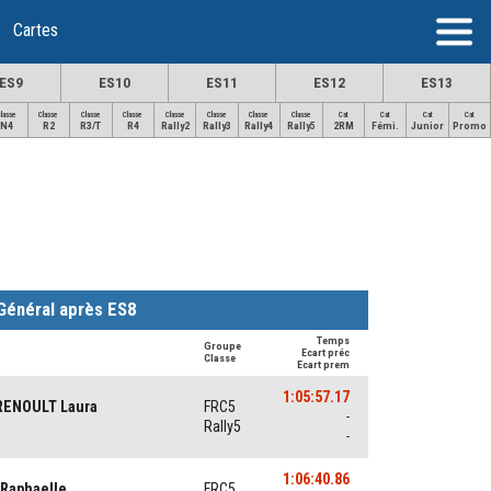
Cartes
ES9
ES10
ES11
ES12
ES13
Classe
Classe
Classe
Classe
Classe
Classe
Classe
Classe
Cat
Cat
Cat
Cat
N4
R2
R3/T
R4
Rally2
Rally3
Rally4
Rally5
2RM
Fémi.
Junior
Promo
Général après ES8
Temps
Groupe
Ecart préc
Classe
Ecart prem
1:05:57.17
RENOULT Laura
FRC5
-
Rally5
-
1:06:40.86
 Raphaelle
FRC5