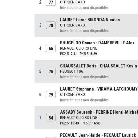
2
CITROEN SAXO
77
Intermédiaires non disponibles
LAURET Loic - BIRONDA Nicolas
3
CITROEN SAXO
78
Intermédiaires non disponibles
BHUGELOO Osman - DAMBREVILLE Alex.
4
RENAULT CLIO RS LINE
55
PK2.5:
2:41
PK5.5:
6:29
CHAUSSALET Boris - CHAUSSALET Kevin
5
PEUGEOT 106
75
Intermédiaires non disponibles
LAURET Stephane - VIRAMA-LATCHOUMY
6
CITROEN SAXO
79
Intermédiaires non disponibles
ASSABY Souresh - PERRINE Henri-Miche
7
RENAULT CLIO RS LINE
54
PK2.5:
13:43
PK5.5:
16:45
PECAULT Jean-Haide - PECAULT Laurick