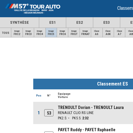
Classem
SYNTHÈSE
ES1
ES2
ES3
E
Groupe
Groupe
Groupe
Groupe
Groupe
Groupe
Groupe
Classe
Classe
Classe
Class
TOUS
FRC2
FRC3
FRC4
FRC5
FRC6
FRGT
FRNAT
A6
A6K
A7
A8
Classement ES
Equipage
Pos
N°
Voiture
TRENOULT Dorian - TRENOULT Laura
1
RENAULT CLIO RS LINE
53
PK2.5:
-
PK5.5:
2:32
PAYET Ruddy - PAYET Raphaelle