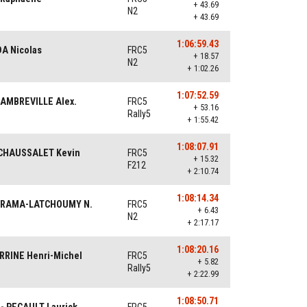
+ 43.69
N2
+ 43.69
1:06:59.43
DA Nicolas
FRC5
+ 18.57
N2
+ 1:02.26
1:07:52.59
AMBREVILLE Alex.
FRC5
+ 53.16
Rally5
+ 1:55.42
1:08:07.91
 CHAUSSALET Kevin
FRC5
+ 15.32
F212
+ 2:10.74
1:08:14.34
VIRAMA-LATCHOUMY N.
FRC5
+ 6.43
N2
+ 2:17.17
1:08:20.16
RRINE Henri-Michel
FRC5
+ 5.82
Rally5
+ 2:22.99
1:08:50.71