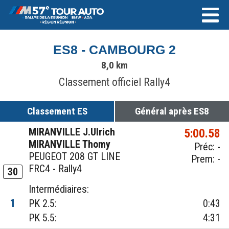
ES8 - CAMBOURG 2
8,0 km
Classement officiel Rally4
Classement ES
Général après ES8
MIRANVILLE J.Ulrich
5:00.58
MIRANVILLE Thomy
Préc: -
PEUGEOT 208 GT LINE
Prem: -
FRC4 - Rally4
30
Intermédiaires:
1
PK 2.5:
0:43
PK 5.5:
4:31