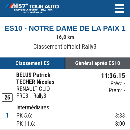
ES10 - NOTRE DAME DE LA PAIX 1
16,8 km
Classement officiel Rally3
Classement ES
Général après ES10
BELUS Patrick
11:36.15
TECHER Nicolas
Préc: -
RENAULT CLIO
Prem: -
FRC3 - Rally3
26
Intermédiaires:
1
PK 5.6:
3:33
PK 11.6:
8:00