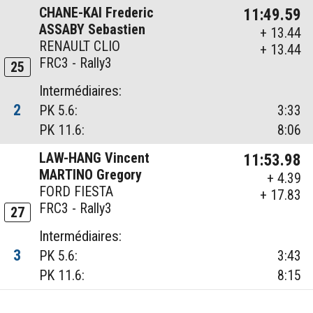
CHANE-KAI Frederic
11:49.59
ASSABY Sebastien
+ 13.44
RENAULT CLIO
+ 13.44
FRC3 - Rally3
25
Intermédiaires:
2
PK 5.6:
3:33
PK 11.6:
8:06
LAW-HANG Vincent
11:53.98
MARTINO Gregory
+ 4.39
FORD FIESTA
+ 17.83
FRC3 - Rally3
27
Intermédiaires:
3
PK 5.6:
3:43
PK 11.6:
8:15