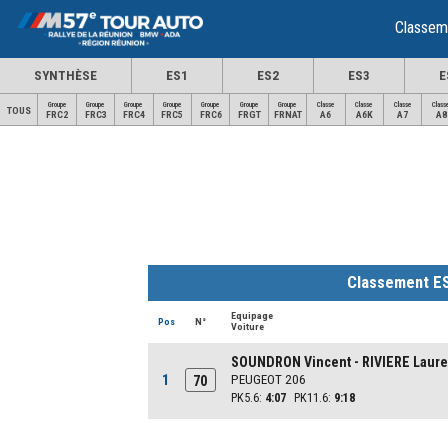
Classem
SYNTHÈSE
ES1
ES2
ES3
E
Groupe
Groupe
Groupe
Groupe
Groupe
Groupe
Groupe
Classe
Classe
Classe
Class
TOUS
FRC2
FRC3
FRC4
FRC5
FRC6
FRGT
FRNAT
A6
A6K
A7
A8
Classement E
Equipage
Pos
N°
Voiture
SOUNDRON Vincent - RIVIERE Laure
1
PEUGEOT 206
70
PK5.6:
4:07
PK11.6:
9:18