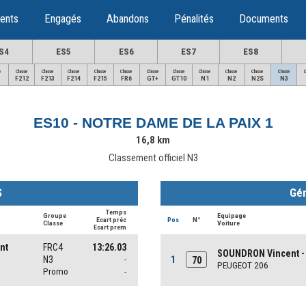
ents
Engagés
Abandons
Pénalités
Documents
S4
ES5
ES6
ES7
ES8
e
Classe
Classe
Classe
Classe
Classe
Classe
Classe
Classe
Classe
Classe
Classe
F212
F213
F214
F215
FR6
GT+
GT10
N1
N2
N2S
N3
ES10 - NOTRE DAME DE LA PAIX 1
16,8 km
Classement officiel N3
S
Gén
Temps
Groupe
Equipage
Ecart préc
Pos
N°
Classe
Voiture
Ecart prem
nt
FRC4
13:26.03
SOUNDRON Vincent - 
1
N3
-
70
PEUGEOT 206
Promo
-