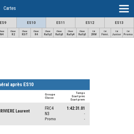
Cartes
ES9
ES10
ES11
ES12
ES13
Classe
Classe
Classe
Classe
Classe
Classe
Classe
Classe
Cat
Cat
Cat
Cat
N4
R2
R3/T
R4
Rally2
Rally3
Rally4
Rally5
2RM
Fémi.
Junior
Promo
éral après ES10
Temps
Groupe
Ecart préc
Classe
Ecart prem
FRC4
1:42:31.01
RIVIERE Laurent
N3
-
Promo
-