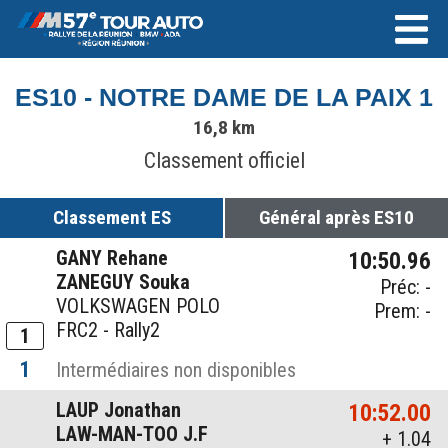
ES10 - NOTRE DAME DE LA PAIX 1
16,8 km
Classement officiel
Classement ES
Général après ES10
GANY Rehane
10:50.96
ZANEGUY Souka
Préc: -
VOLKSWAGEN POLO
Prem: -
FRC2 - Rally2
1
1
Intermédiaires non disponibles
LAUP Jonathan
10:52.00
LAW-MAN-TOO J.F
+ 1.04