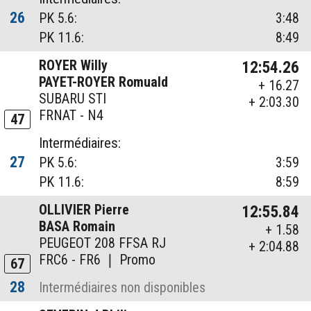
26
PK 5.6:
3:48
PK 11.6:
8:49
ROYER Willy
12:54.26
PAYET-ROYER Romuald
+ 16.27
SUBARU STI
+ 2:03.30
FRNAT - N4
47
Intermédiaires:
27
PK 5.6:
3:59
PK 11.6:
8:59
OLLIVIER Pierre
12:55.84
BASA Romain
+ 1.58
PEUGEOT 208 FFSA RJ
+ 2:04.88
FRC6 - FR6 ❘ Promo
67
28
Intermédiaires non disponibles