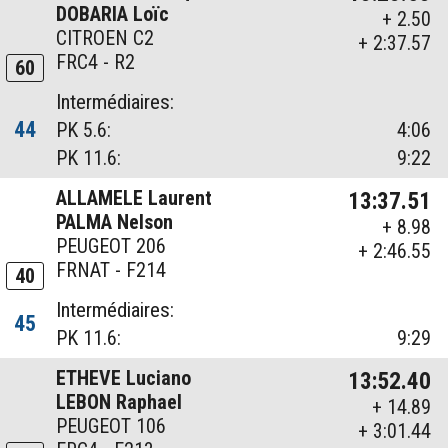
DOBARIA Loïc
+ 2.50
CITROEN C2
+ 2:37.57
FRC4 - R2
60
Intermédiaires:
44
PK 5.6:
4:06
PK 11.6:
9:22
ALLAMELE Laurent
13:37.51
PALMA Nelson
+ 8.98
PEUGEOT 206
+ 2:46.55
FRNAT - F214
40
Intermédiaires:
45
PK 11.6:
9:29
ETHEVE Luciano
13:52.40
LEBON Raphael
+ 14.89
PEUGEOT 106
+ 3:01.44