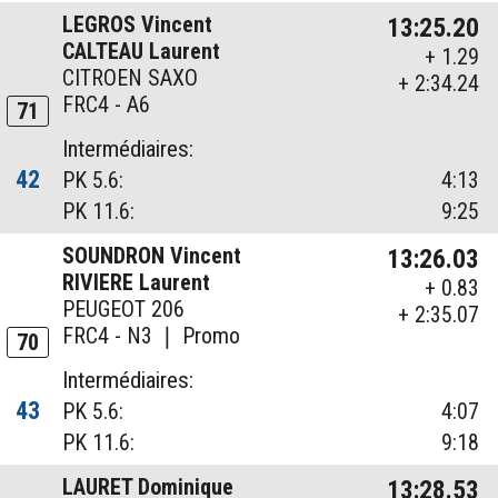
LEGROS Vincent
13:25.20
CALTEAU Laurent
+ 1.29
CITROEN SAXO
+ 2:34.24
FRC4 - A6
71
Intermédiaires:
42
PK 5.6:
4:13
PK 11.6:
9:25
SOUNDRON Vincent
13:26.03
RIVIERE Laurent
+ 0.83
PEUGEOT 206
+ 2:35.07
FRC4 - N3 ❘ Promo
70
Intermédiaires:
43
PK 5.6:
4:07
PK 11.6:
9:18
LAURET Dominique
13:28.53