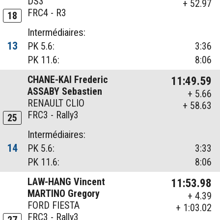
DS3
+ 52.97
FRC4 - R3
18
Intermédiaires:
13
PK 5.6:
3:36
PK 11.6:
8:06
CHANE-KAI Frederic
11:49.59
ASSABY Sebastien
+ 5.66
RENAULT CLIO
+ 58.63
FRC3 - Rally3
25
Intermédiaires:
14
PK 5.6:
3:33
PK 11.6:
8:06
LAW-HANG Vincent
11:53.98
MARTINO Gregory
+ 4.39
FORD FIESTA
+ 1:03.02
FRC3 - Rally3
27