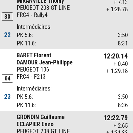
MIRANVILLE Thomy
+ 7.13
PEUGEOT 208 GT LINE
+ 1:28.78
FRC4 - Rally4
30
Intermédiaires:
22
PK 5.6:
3:50
PK 11.6:
8:31
BARET Florent
12:20.14
DAMOUR Jean-Philippe
+ 0.40
PEUGEOT 106
+ 1:29.18
FRC4 - F213
64
Intermédiaires:
23
PK 5.6:
3:50
PK 11.6:
8:36
GRONDIN Guillaume
12:22.79
ECLAPIER Enzo
+ 2.65
PEUGEOT 208 GT LINE
+ 1:31.83