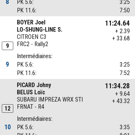
8
PK 5.6:
3:25
PK 11.6:
7:50
BOYER Joel
11:24.64
LO-SHUNG-LINE S.
+ 2.39
CITROEN C3
+ 33.68
FRC2 - Rally2
9
Intermédiaires:
9
PK 5.6:
3:25
PK 11.6:
7:52
PICARD Johny
11:34.28
BELUS Loïc
+ 9.64
SUBARU IMPREZA WRX STI
+ 43.32
FRNAT - R4
12
Intermédiaires:
10
PK 5.6:
3:35