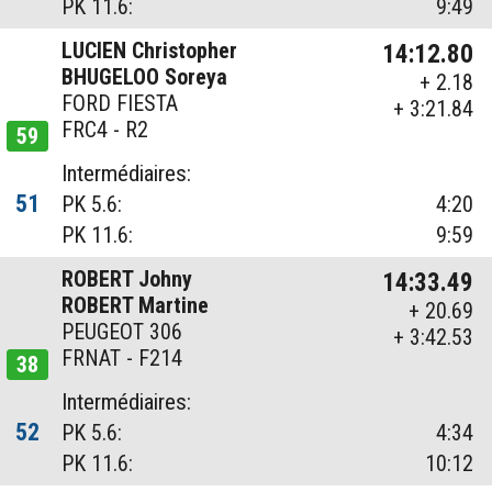
PK 11.6:
9:49
LUCIEN Christopher
14:12.80
BHUGELOO Soreya
+ 2.18
FORD FIESTA
+ 3:21.84
FRC4 - R2
59
Intermédiaires:
51
PK 5.6:
4:20
PK 11.6:
9:59
ROBERT Johny
14:33.49
ROBERT Martine
+ 20.69
PEUGEOT 306
+ 3:42.53
FRNAT - F214
38
Intermédiaires:
52
PK 5.6:
4:34
PK 11.6:
10:12