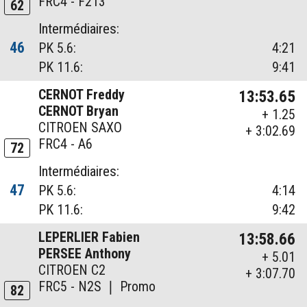
FRC4 - F213
62
Intermédiaires:
46
PK 5.6:
4:21
PK 11.6:
9:41
CERNOT Freddy
13:53.65
CERNOT Bryan
+ 1.25
CITROEN SAXO
+ 3:02.69
FRC4 - A6
72
Intermédiaires:
47
PK 5.6:
4:14
PK 11.6:
9:42
LEPERLIER Fabien
13:58.66
PERSEE Anthony
+ 5.01
CITROEN C2
+ 3:07.70
FRC5 - N2S ❘ Promo
82