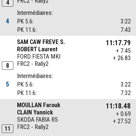
FRC2 - Rally2
4
Intermédiaires:
4
PK 5.6:
3:22
PK 11.6:
7:43
SAM CAW FREVE S.
11:17.79
ROBERT Laurent
+ 7.45
FORD FIESTA MKI
+ 26.83
FRC2 - Rally2
8
Intermédiaires:
5
PK 5.6:
3:22
PK 11.6:
7:32
MOULLAN Farouk
11:18.48
CLAIN Yannick
+ 0.69
SKODA FABIA RS
+ 27.52
FRC2 - Rally2
11