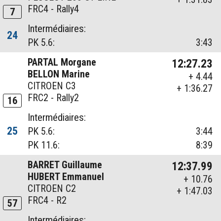
FRC4 - Rally4
7
Intermédiaires:
24
PK 5.6:
3:43
PARTAL Morgane
12:27.23
BELLON Marine
+ 4.44
CITROEN C3
+ 1:36.27
FRC2 - Rally2
16
Intermédiaires:
25
PK 5.6:
3:44
PK 11.6:
8:39
BARRET Guillaume
12:37.99
HUBERT Emmanuel
+ 10.76
CITROEN C2
+ 1:47.03
FRC4 - R2
57
Intermédiaires: