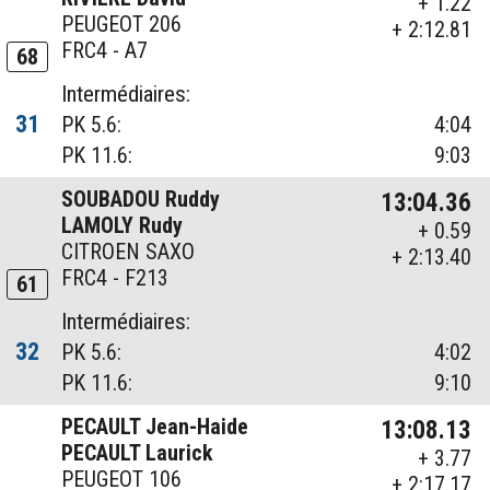
+ 1.22
PEUGEOT 206
+ 2:12.81
FRC4 - A7
68
Intermédiaires:
31
PK 5.6:
4:04
PK 11.6:
9:03
SOUBADOU Ruddy
13:04.36
LAMOLY Rudy
+ 0.59
CITROEN SAXO
+ 2:13.40
FRC4 - F213
61
Intermédiaires:
32
PK 5.6:
4:02
PK 11.6:
9:10
PECAULT Jean-Haide
13:08.13
PECAULT Laurick
+ 3.77
PEUGEOT 106
+ 2:17.17