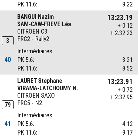
PK 11.6:
9:22
BANGUI Nazim
13:23.19
SAM-CAW-FREVE Léa
+ 0.12
CITROEN C3
+ 2:32.23
FRC2 - Rally2
3
Intermédiaires:
40
PK 5.6:
3:21
PK 11.6:
8:52
LAURET Stephane
13:23.91
VIRAMA-LATCHOUMY N.
+ 0.72
CITROEN SAXO
+ 2:32.95
FRC5 - N2
79
Intermédiaires:
41
PK 5.6:
4:12
PK 11.6:
9:17