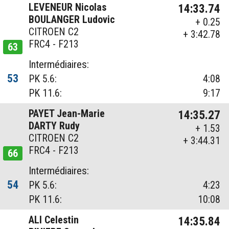
LEVENEUR Nicolas
14:33.74
BOULANGER Ludovic
+ 0.25
CITROEN C2
+ 3:42.78
FRC4 - F213
63
Intermédiaires:
53
PK 5.6:
4:08
PK 11.6:
9:17
PAYET Jean-Marie
14:35.27
DARTY Rudy
+ 1.53
CITROEN C2
+ 3:44.31
FRC4 - F213
66
Intermédiaires:
54
PK 5.6:
4:23
PK 11.6:
10:08
ALI Celestin
14:35.84