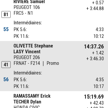
RIVIERE Samuel
+ 0.57
PEUGEOT 106
+ 3:44.88
FRC5 - N1
81
Intermédiaires:
55
PK 5.6:
4:33
PK 11.6:
10:12
OLIVETTE Stephane
14:37.26
LASY Vincent
+ 1.42
PEUGEOT 206
+ 3:46.30
FRNAT - F214 ❘ Promo
41
Intermédiaires:
56
PK 5.6:
4:35
PK 11.6:
10:17
RAMASSAMY Erick
15:19.69
TECHER Dylan
+ 42.43
HONDA CIVIC