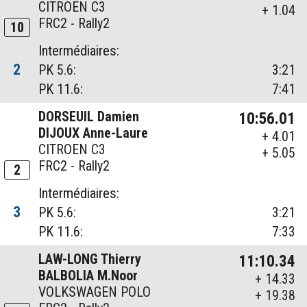
CITROEN C3
+ 1.04
FRC2 - Rally2
10
Intermédiaires:
2
PK 5.6:
3:21
PK 11.6:
7:41
DORSEUIL Damien
10:56.01
DIJOUX Anne-Laure
+ 4.01
CITROEN C3
+ 5.05
FRC2 - Rally2
2
Intermédiaires:
3
PK 5.6:
3:21
PK 11.6:
7:33
LAW-LONG Thierry
11:10.34
BALBOLIA M.Noor
+ 14.33
VOLKSWAGEN POLO
+ 19.38