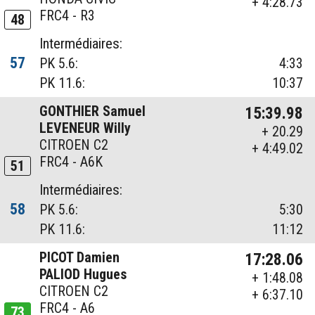
+ 4:28.73
FRC4 - R3
48
Intermédiaires:
57
PK 5.6:
4:33
PK 11.6:
10:37
GONTHIER Samuel
15:39.98
LEVENEUR Willy
+ 20.29
CITROEN C2
+ 4:49.02
FRC4 - A6K
51
Intermédiaires:
58
PK 5.6:
5:30
PK 11.6:
11:12
PICOT Damien
17:28.06
PALIOD Hugues
+ 1:48.08
CITROEN C2
+ 6:37.10
FRC4 - A6
73