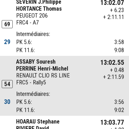
SEVERIN J.Philippe
13:02.07
HORTANCE Thomas
+ 6.23
PEUGEOT 206
+ 2:11.11
FRC4 - A7
69
Intermédiaires:
29
PK 5.6:
3:58
PK 11.6:
9:08
ASSABY Souresh
13:02.55
PERRINE Henri-Michel
+ 0.48
RENAULT CLIO RS LINE
+ 2:11.59
FRC5 - Rally5
54
Intermédiaires:
30
PK 5.6:
3:56
PK 11.6:
9:02
HOARAU Stephane
13:03.77
RIVIERE David