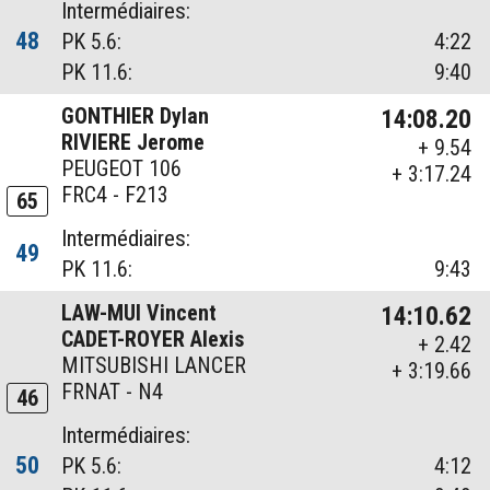
Intermédiaires:
48
PK 5.6:
4:22
PK 11.6:
9:40
GONTHIER Dylan
14:08.20
RIVIERE Jerome
+ 9.54
PEUGEOT 106
+ 3:17.24
FRC4 - F213
65
Intermédiaires:
49
PK 11.6:
9:43
LAW-MUI Vincent
14:10.62
CADET-ROYER Alexis
+ 2.42
MITSUBISHI LANCER
+ 3:19.66
FRNAT - N4
46
Intermédiaires:
50
PK 5.6:
4:12