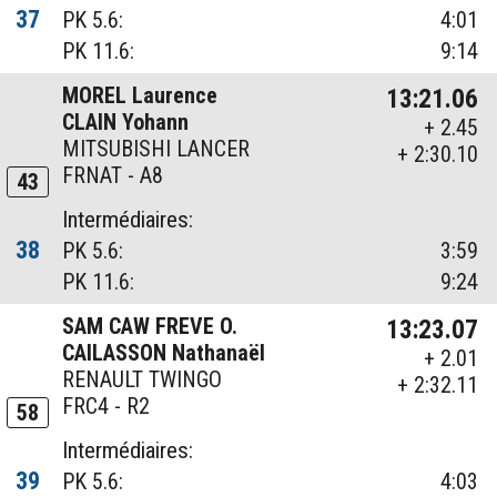
37
PK 5.6:
4:01
PK 11.6:
9:14
MOREL Laurence
13:21.06
CLAIN Yohann
+ 2.45
MITSUBISHI LANCER
+ 2:30.10
FRNAT - A8
43
Intermédiaires:
38
PK 5.6:
3:59
PK 11.6:
9:24
SAM CAW FREVE O.
13:23.07
CAILASSON Nathanaël
+ 2.01
RENAULT TWINGO
+ 2:32.11
FRC4 - R2
58
Intermédiaires:
39
PK 5.6:
4:03