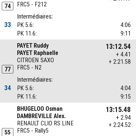
FRC5 - F212
74
Intermédiaires:
33
PK 5.6:
4:06
PK 11.6:
9:11
PAYET Ruddy
13:12.54
PAYET Raphaelle
+ 4.41
CITROEN SAXO
+ 2:21.58
FRC5 - N2
77
Intermédiaires:
34
PK 5.6:
4:04
PK 11.6:
9:15
BHUGELOO Osman
13:15.48
DAMBREVILLE Alex.
+ 2.94
RENAULT CLIO RS LINE
+ 2:24.52
FRC5 - Rally5
55