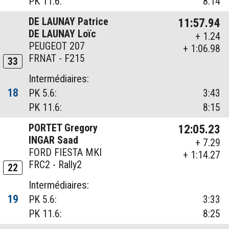
PK 11.6:
8:14
DE LAUNAY Patrice
11:57.94
DE LAUNAY Loïc
+ 1.24
PEUGEOT 207
+ 1:06.98
FRNAT - F215
33
Intermédiaires:
18
PK 5.6:
3:43
PK 11.6:
8:15
PORTET Gregory
12:05.23
INGAR Saad
+ 7.29
FORD FIESTA MKI
+ 1:14.27
FRC2 - Rally2
22
Intermédiaires:
19
PK 5.6:
3:33
PK 11.6:
8:25