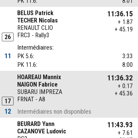
PK 11.6:
8:01
BELUS Patrick
11:36.15
TECHER Nicolas
+ 1.87
RENAULT CLIO
+ 45.19
FRC3 - Rally3
26
Intermédiaires:
11
PK 5.6:
3:33
PK 11.6:
8:00
HOAREAU Mannix
11:36.32
NAIGON Fabrice
+ 0.17
SUBARU IMPREZA
+ 45.36
FRNAT - A8
17
12
Intermédiaires non disponibles
BEURARD Yann
11:43.93
CAZANOVE Ludovic
+ 7.61