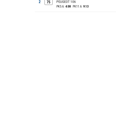
2
PEUGEOT 106
75
PK5.6:
4:08
PK11.6:
9:13