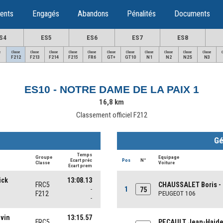
ents
Engagés
Abandons
Pénalités
Documents
S4
ES5
ES6
ES7
ES8
e
Classe
Classe
Classe
Classe
Classe
Classe
Classe
Classe
Classe
Classe
Classe
F212
F213
F214
F215
FR6
GT+
GT10
N1
N2
N2S
N3
ES10 - NOTRE DAME DE LA PAIX 1
16,8 km
Classement officiel F212
Gé
Temps
Groupe
Equipage
Ecart préc
Pos
N°
Classe
Voiture
Ecart prem
ick
13:08.13
FRC5
CHAUSSALET Boris -
1
-
75
F212
PEUGEOT 106
-
vin
13:15.57
FRC5
PECAULT Jean-Haide 