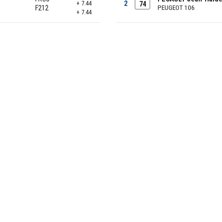
2
+ 7.44
74
F212
PEUGEOT 106
+ 7.44