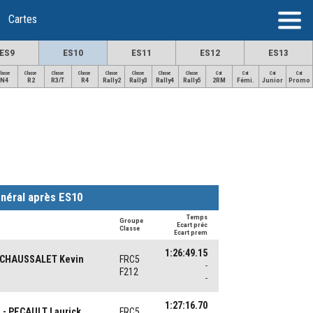
Cartes
ES9
ES10
ES11
ES12
ES13
Classe
Classe
Classe
Classe
Classe
Classe
Classe
Classe
Cat
Cat
Cat
Cat
N4
R2
R3/T
R4
Rally2
Rally3
Rally4
Rally5
2RM
Fémi.
Junior
Promo
néral après ES10
Temps
Groupe
Ecart préc
Classe
Ecart prem
1:26:49.15
 CHAUSSALET Kevin
FRC5
-
F212
-
1:27:16.70
- PECAULT Laurick
FRC5