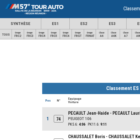
Classem
SYNTHÈSE
ES1
ES2
ES3
E
Groupe
Groupe
Groupe
Groupe
Groupe
Groupe
Groupe
Classe
Classe
Classe
Class
TOUS
FRC2
FRC3
FRC4
FRC5
FRC6
FRGT
FRNAT
A6
A6K
A7
A8
Classement ES
Equipage
Pos
N°
Voiture
PECAULT Jean-Haide - PECAULT Laur
1
PEUGEOT 106
74
PK5.6:
4:06
PK11.6:
9:11
CHAUSSALET Boris - CHAUSSALET Ke