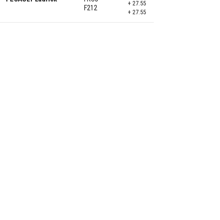
+ 27.55
F212
+ 27.55