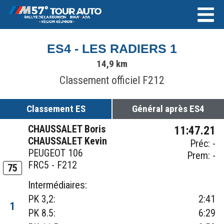
ES4 - LES RADIERS 1
14,9 km
Classement officiel F212
Classement ES
Général après ES4
CHAUSSALET Boris
11:47.21
CHAUSSALET Kevin
Préc: -
PEUGEOT 106
Prem: -
FRC5 - F212
75
Intermédiaires:
PK 3,2:
2:41
1
PK 8.5:
6:29