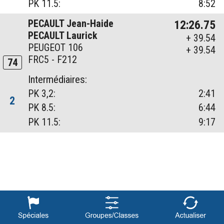
PK 11.5:
8:52
PECAULT Jean-Haide
12:26.75
PECAULT Laurick
+ 39.54
PEUGEOT 106
+ 39.54
FRC5 - F212
74
Intermédiaires:
PK 3,2:
2:41
2
PK 8.5:
6:44
PK 11.5:
9:17