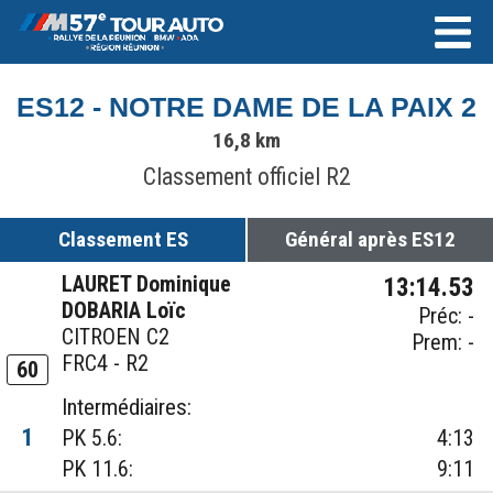
ES12 - NOTRE DAME DE LA PAIX 2
16,8 km
Classement officiel R2
Classement ES
Général après ES12
LAURET Dominique
13:14.53
DOBARIA Loïc
Préc: -
CITROEN C2
Prem: -
FRC4 - R2
60
Intermédiaires:
1
PK 5.6:
4:13
PK 11.6:
9:11