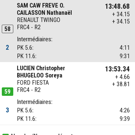
SAM CAW FREVE O.
13:48.68
CAILASSON Nathanaël
+ 34.15
RENAULT TWINGO
+ 34.15
FRC4 - R2
58
Intermédiaires:
2
PK 5.6:
4:11
PK 11.6:
9:31
LUCIEN Christopher
13:53.34
BHUGELOO Soreya
+ 4.66
FORD FIESTA
+ 38.81
FRC4 - R2
59
Intermédiaires:
3
PK 5.6:
4:26
PK 11.6:
9:39