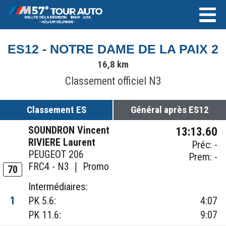
ES12 - NOTRE DAME DE LA PAIX 2
16,8 km
Classement officiel N3
Classement ES
Général après ES12
SOUNDRON Vincent
13:13.60
RIVIERE Laurent
Préc: -
PEUGEOT 206
Prem: -
FRC4 - N3 ❘ Promo
70
Intermédiaires:
1
PK 5.6:
4:07
PK 11.6:
9:07