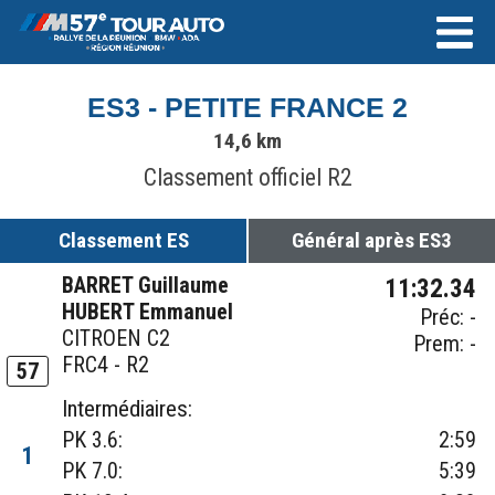
ES3 - PETITE FRANCE 2
14,6 km
Classement officiel R2
Classement ES
Général après ES3
BARRET Guillaume
11:32.34
HUBERT Emmanuel
Préc: -
CITROEN C2
Prem: -
FRC4 - R2
57
Intermédiaires:
PK 3.6:
2:59
1
PK 7.0:
5:39