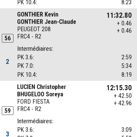
PK 10.4:
8:23
GONTHIER Kevin
11:32.80
GONTHIER Jean-Claude
+ 0.46
PEUGEOT 208
+ 0.46
FRC4 - R2
56
Intermédiaires:
PK 3.6:
2:59
2
PK 7.0:
5:34
PK 10.4:
8:19
LUCIEN Christopher
12:15.30
BHUGELOO Soreya
+ 42.50
FORD FIESTA
+ 42.96
FRC4 - R2
59
Intermédiaires:
PK 3.6:
3:09
3