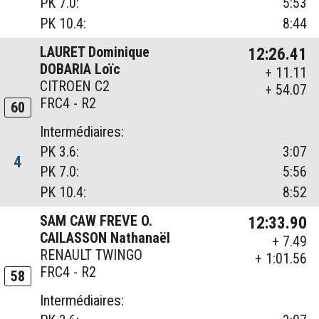
PK 7.0:
5:53
PK 10.4:
8:44
LAURET Dominique
12:26.41
DOBARIA Loïc
+ 11.11
CITROEN C2
+ 54.07
FRC4 - R2
60
Intermédiaires:
PK 3.6:
3:07
4
PK 7.0:
5:56
PK 10.4:
8:52
SAM CAW FREVE O.
12:33.90
CAILASSON Nathanaël
+ 7.49
RENAULT TWINGO
+ 1:01.56
FRC4 - R2
58
Intermédiaires: