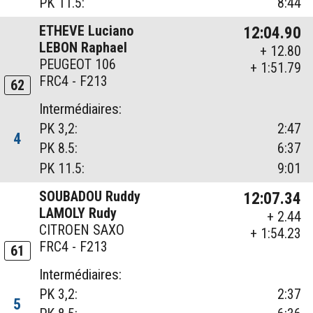
PK 11.5:
8:44
ETHEVE Luciano
12:04.90
LEBON Raphael
+ 12.80
PEUGEOT 106
+ 1:51.79
FRC4 - F213
62
Intermédiaires:
PK 3,2:
2:47
4
PK 8.5:
6:37
PK 11.5:
9:01
SOUBADOU Ruddy
12:07.34
LAMOLY Rudy
+ 2.44
CITROEN SAXO
+ 1:54.23
FRC4 - F213
61
Intermédiaires:
PK 3,2:
2:37
5