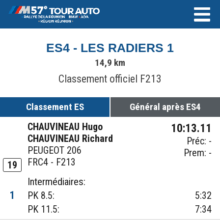
ES4 - LES RADIERS 1
14,9 km
Classement officiel F213
Classement ES
Général après ES4
CHAUVINEAU Hugo
10:13.11
CHAUVINEAU Richard
Préc: -
PEUGEOT 206
Prem: -
FRC4 - F213
19
Intermédiaires:
1
PK 8.5:
5:32
PK 11.5:
7:34