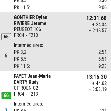
PK 8.5:
6:36
PK 11.5:
9:06
GONTHIER Dylan
12:31.68
RIVIERE Jerome
+ 24.34
PEUGEOT 106
+ 2:18.57
FRC4 - F213
65
Intermédiaires:
PK 3,2:
2:51
6
PK 8.5:
6:51
PK 11.5:
9:23
PAYET Jean-Marie
13:16.30
DARTY Rudy
+ 44.62
CITROEN C2
+ 3:03.19
FRC4 - F213
66
Intermédiaires:
7
PK 8.5:
7:11