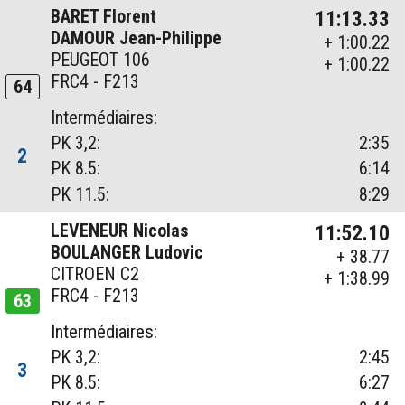
BARET Florent
11:13.33
DAMOUR Jean-Philippe
+ 1:00.22
PEUGEOT 106
+ 1:00.22
FRC4 - F213
64
Intermédiaires:
PK 3,2:
2:35
2
PK 8.5:
6:14
PK 11.5:
8:29
LEVENEUR Nicolas
11:52.10
BOULANGER Ludovic
+ 38.77
CITROEN C2
+ 1:38.99
FRC4 - F213
63
Intermédiaires:
PK 3,2:
2:45
3
PK 8.5:
6:27