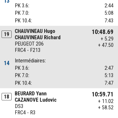
13
PK 3.6:
2:44
PK 7.0:
5:08
PK 10.4:
7:43
CHAUVINEAU Hugo
10:48.69
19
CHAUVINEAU Richard
+ 5.29
PEUGEOT 206
+ 47.50
FRC4 - F213
Intermédiaires:
14
PK 3.6:
2:47
PK 7.0:
5:13
PK 10.4:
7:47
BEURARD Yann
10:59.71
18
CAZANOVE Ludovic
+ 11.02
DS3
+ 58.52
FRC4 - R3