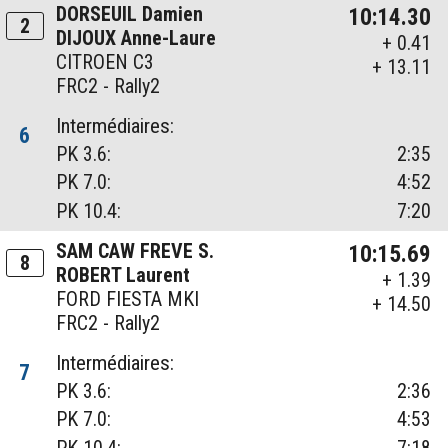
DORSEUIL Damien
10:14.30
2
DIJOUX Anne-Laure
+ 0.41
CITROEN C3
+ 13.11
FRC2 - Rally2
Intermédiaires:
6
PK 3.6:
2:35
PK 7.0:
4:52
PK 10.4:
7:20
SAM CAW FREVE S.
10:15.69
8
ROBERT Laurent
+ 1.39
FORD FIESTA MKI
+ 14.50
FRC2 - Rally2
Intermédiaires:
7
PK 3.6:
2:36
PK 7.0:
4:53
PK 10.4:
7:18