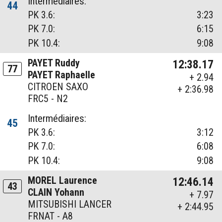
Intermédiaires:
44
PK 3.6:
3:23
PK 7.0:
6:15
PK 10.4:
9:08
PAYET Ruddy
12:38.17
77
PAYET Raphaelle
+ 2.94
CITROEN SAXO
+ 2:36.98
FRC5 - N2
Intermédiaires:
45
PK 3.6:
3:12
PK 7.0:
6:08
PK 10.4:
9:08
MOREL Laurence
12:46.14
43
CLAIN Yohann
+ 7.97
MITSUBISHI LANCER
+ 2:44.95
FRNAT - A8