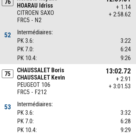
76
HOARAU Idriss
+ 1.14
CITROEN SAXO
+ 2:58.62
FRC5 - N2
Intermédiaires:
52
PK 3.6:
3:22
PK 7.0:
6:24
PK 10.4:
9:26
CHAUSSALET Boris
13:02.72
75
CHAUSSALET Kevin
+ 2.91
PEUGEOT 106
+ 3:01.53
FRC5 - F212
Intermédiaires:
53
PK 3.6:
3:32
PK 7.0:
6:28
PK 10.4:
9:29