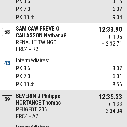
PK 3.6:
3:15
PK 7.0:
6:07
PK 10.4:
9:04
SAM CAW FREVE O.
12:33.90
58
CAILASSON Nathanaël
+ 1.95
RENAULT TWINGO
+ 2:32.71
FRC4 - R2
Intermédiaires:
43
PK 3.6:
3:07
PK 7.0:
6:01
PK 10.4:
8:56
SEVERIN J.Philippe
12:35.23
69
HORTANCE Thomas
+ 1.33
PEUGEOT 206
+ 2:34.04
FRC4 - A7