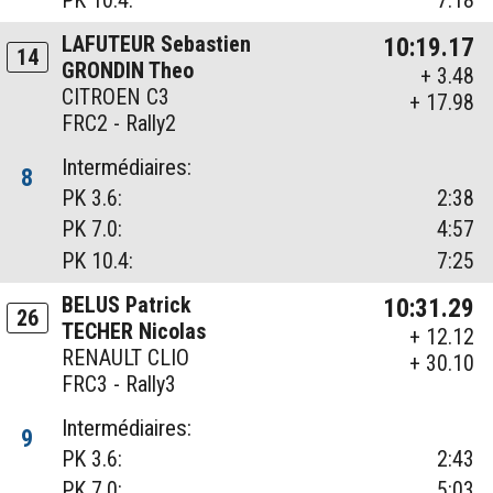
LAFUTEUR Sebastien
10:19.17
14
GRONDIN Theo
+ 3.48
CITROEN C3
+ 17.98
FRC2 - Rally2
Intermédiaires:
8
PK 3.6:
2:38
PK 7.0:
4:57
PK 10.4:
7:25
BELUS Patrick
10:31.29
26
TECHER Nicolas
+ 12.12
RENAULT CLIO
+ 30.10
FRC3 - Rally3
Intermédiaires:
9
PK 3.6:
2:43
PK 7.0:
5:03