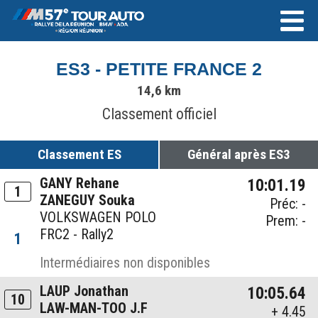
ES3 - PETITE FRANCE 2
14,6 km
Classement officiel
Classement ES
Général après ES3
GANY Rehane
10:01.19
1
ZANEGUY Souka
Préc: -
VOLKSWAGEN POLO
Prem: -
FRC2 - Rally2
1
Intermédiaires non disponibles
LAUP Jonathan
10:05.64
10
LAW-MAN-TOO J.F
+ 4.45