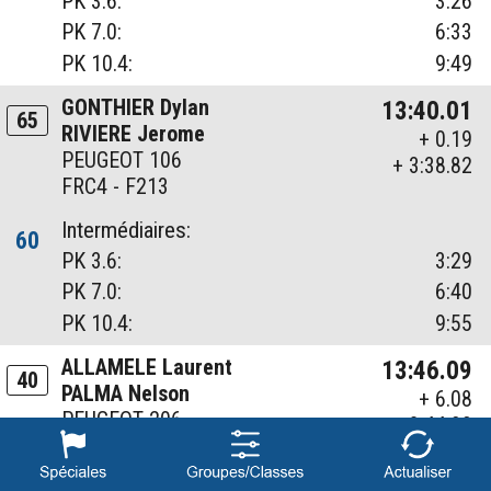
PK 3.6:
3:26
PK 7.0:
6:33
PK 10.4:
9:49
GONTHIER Dylan
13:40.01
65
RIVIERE Jerome
+ 0.19
PEUGEOT 106
+ 3:38.82
FRC4 - F213
Intermédiaires:
60
PK 3.6:
3:29
PK 7.0:
6:40
PK 10.4:
9:55
ALLAMELE Laurent
13:46.09
40
PALMA Nelson
+ 6.08
PEUGEOT 206
+ 3:44.90
FRNAT - F214
Intermédiaires: