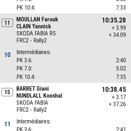
PK 10.4:
7:33
MOULLAN Farouk
10:35.28
11
CLAIN Yannick
+ 3.99
SKODA FABIA RS
+ 34.09
FRC2 - Rally2
Intermédiaires:
10
PK 3.6:
2:40
PK 7.0:
5:02
PK 10.4:
7:35
BARRET Giani
10:38.45
15
NUNDLALL Kooshal
+ 3.17
SKODA FABIA
+ 37.26
FRC2 - Rally2
Intermédiaires:
11
PK 3.6:
2:41