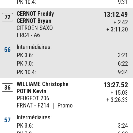
PK 10.4:
9:31
CERNOT Freddy
13:12.49
72
CERNOT Bryan
+ 2.42
CITROEN SAXO
+ 3:11.30
FRC4 - A6
Intermédiaires:
56
PK 3.6:
3:21
PK 7.0:
6:22
PK 10.4:
9:34
WILLIAME Christophe
13:27.52
36
POTIN Kevin
+ 15.03
PEUGEOT 206
+ 3:26.33
FRNAT - F214 ❘ Promo
Intermédiaires:
57
PK 3.6:
3:24