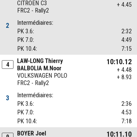
CITROEN C3
+ 4.45
FRC2 - Rally2
Intermédiaires:
2
PK 3.6:
2:32
PK 7.0:
4:49
PK 10.4:
7:15
LAW-LONG Thierry
10:10.12
4
BALBOLIA M.Noor
+ 4.48
VOLKSWAGEN POLO
+ 8.93
FRC2 - Rally2
Intermédiaires:
3
PK 3.6:
2:36
PK 7.0:
4:53
PK 10.4:
7:18
BOYER Joel
10:11.10
9