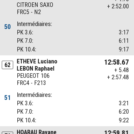
CITROEN SAXO
+ 2:52.00
FRC5 - N2
Intermédiaires:
50
PK 3.6:
3:17
PK 7.0:
6:11
PK 10.4:
9:17
ETHEVE Luciano
12:58.67
62
LEBON Raphael
+ 5.48
PEUGEOT 106
+ 2:57.48
FRC4 - F213
Intermédiaires:
51
PK 3.6:
3:21
PK 7.0:
6:20
PK 10.4:
9:22
HOARAU Rayane
12:59.81