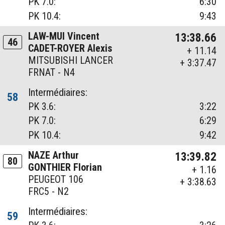
PK 7.0:
6:30
PK 10.4:
9:43
LAW-MUI Vincent
13:38.66
46
CADET-ROYER Alexis
+ 11.14
MITSUBISHI LANCER
+ 3:37.47
FRNAT - N4
Intermédiaires:
58
PK 3.6:
3:22
PK 7.0:
6:29
PK 10.4:
9:42
NAZE Arthur
13:39.82
80
GONTHIER Florian
+ 1.16
PEUGEOT 106
+ 3:38.63
FRC5 - N2
Intermédiaires:
59