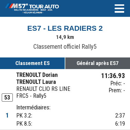
ES7 - LES RADIERS 2
14,9 km
Classement officiel Rally5
Classement ES
Général après ES7
TRENOULT Dorian
11:36.93
TRENOULT Laura
Préc: -
RENAULT CLIO RS LINE
Prem: -
FRC5 - Rally5
53
Intermédiaires:
1
PK 3.2:
2:37
PK 8.5:
6:19