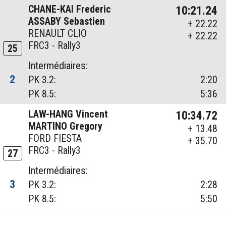
CHANE-KAI Frederic
10:21.24
ASSABY Sebastien
+ 22.22
RENAULT CLIO
+ 22.22
FRC3 - Rally3
25
Intermédiaires:
2
PK 3.2:
2:20
PK 8.5:
5:36
LAW-HANG Vincent
10:34.72
MARTINO Gregory
+ 13.48
FORD FIESTA
+ 35.70
FRC3 - Rally3
27
Intermédiaires:
3
PK 3.2:
2:28
PK 8.5:
5:50