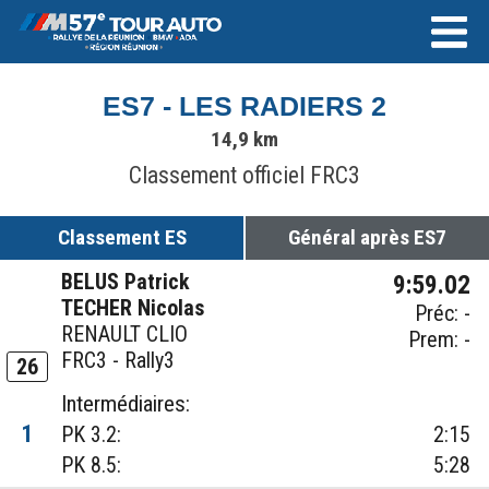
ES7 - LES RADIERS 2
14,9 km
Classement officiel FRC3
Classement ES
Général après ES7
BELUS Patrick
9:59.02
TECHER Nicolas
Préc: -
RENAULT CLIO
Prem: -
FRC3 - Rally3
26
Intermédiaires:
1
PK 3.2:
2:15
PK 8.5:
5:28