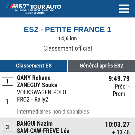
ES2 - PETITE FRANCE 1
14,6 km
Classement officiel
Classement ES
Général après ES2
GANY Rehane
9:49.79
1
ZANEGUY Souka
Préc: -
VOLKSWAGEN POLO
Prem: -
FRC2 - Rally2
1
Intermédiaires non disponibles
BANGUI Nazim
10:03.27
3
SAM-CAW-FREVE Léa
+ 13.48