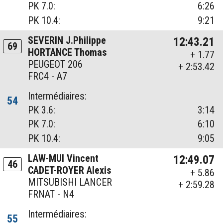
PK 7.0:
6:26
PK 10.4:
9:21
SEVERIN J.Philippe
12:43.21
69
HORTANCE Thomas
+ 1.77
PEUGEOT 206
+ 2:53.42
FRC4 - A7
Intermédiaires:
54
PK 3.6:
3:14
PK 7.0:
6:10
PK 10.4:
9:05
LAW-MUI Vincent
12:49.07
46
CADET-ROYER Alexis
+ 5.86
MITSUBISHI LANCER
+ 2:59.28
FRNAT - N4
Intermédiaires:
55