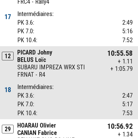
FRC4 - Rally4
Intermédiaires:
17
PK 3.6:
2:49
PK 7.0:
5:16
PK 10.4:
7:52
PICARD Johny
10:55.58
12
BELUS Loïc
+ 1.11
SUBARU IMPREZA WRX STI
+ 1:05.79
FRNAT - R4
Intermédiaires:
18
PK 3.6:
2:47
PK 7.0:
5:17
PK 10.4:
7:53
HOARAU Olivier
10:56.92
29
CANIAN Fabrice
+ 1.34