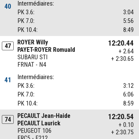
Intermédiaires:
40
PK 3.6:
3:04
PK 7.0:
5:56
PK 10.4:
8:49
ROYER Willy
12:20.44
47
PAYET-ROYER Romuald
+ 2.64
SUBARU STI
+ 2:30.65
FRNAT - N4
Intermédiaires:
41
PK 3.6:
3:12
PK 7.0:
6:06
PK 10.4:
8:59
PECAULT Jean-Haide
12:20.54
74
PECAULT Laurick
+ 0.10
PEUGEOT 106
+ 2:30.75
FRC5 - F212