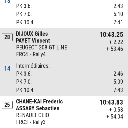
13
PK 3.6:
2:43
PK 7.0:
5:10
PK 10.4:
7:41
DIJOUX Gilles
10:43.25
28
PAYET Vincent
+ 2.22
PEUGEOT 208 GT LINE
+ 53.46
FRC4 - Rally4
Intermédiaires:
14
PK 3.6:
2:46
PK 7.0:
5:09
PK 10.4:
7:43
CHANE-KAI Frederic
10:43.83
25
ASSABY Sebastien
+ 0.58
RENAULT CLIO
+ 54.04
FRC3 - Rally3