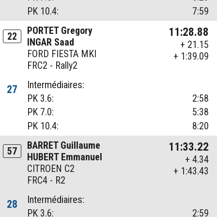
PK 10.4:
7:59
PORTET Gregory
11:28.88
22
INGAR Saad
+ 21.15
FORD FIESTA MKI
+ 1:39.09
FRC2 - Rally2
Intermédiaires:
27
PK 3.6:
2:58
PK 7.0:
5:38
PK 10.4:
8:20
BARRET Guillaume
11:33.22
57
HUBERT Emmanuel
+ 4.34
CITROEN C2
+ 1:43.43
FRC4 - R2
Intermédiaires:
28
PK 3.6:
2:59