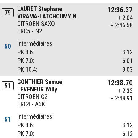
LAURET Stephane
12:36.37
79
VIRAMA-LATCHOUMY N.
+ 2.04
CITROEN SAXO
+ 2:46.58
FRC5 - N2
Intermédiaires:
50
PK 3.6:
3:12
PK 7.0:
6:01
PK 10.4:
9:03
GONTHIER Samuel
12:38.70
51
LEVENEUR Willy
+ 2.33
CITROEN C2
+ 2:48.91
FRC4 - A6K
Intermédiaires:
51
PK 3.6:
3:12
PK 7.0:
6:12