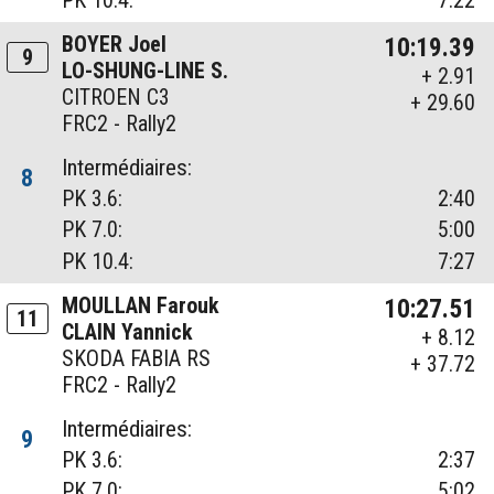
BOYER Joel
10:19.39
9
LO-SHUNG-LINE S.
+ 2.91
CITROEN C3
+ 29.60
FRC2 - Rally2
Intermédiaires:
8
PK 3.6:
2:40
PK 7.0:
5:00
PK 10.4:
7:27
MOULLAN Farouk
10:27.51
11
CLAIN Yannick
+ 8.12
SKODA FABIA RS
+ 37.72
FRC2 - Rally2
Intermédiaires:
9
PK 3.6:
2:37
PK 7.0:
5:02