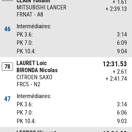
CLAIN Yohann
+ 1.61
MITSUBISHI LANCER
+ 2:39.13
FRNAT - A8
Intermédiaires:
46
PK 3.6:
3:14
PK 7.0:
6:09
PK 10.4:
9:04
LAURET Loic
12:31.53
78
BIRONDA Nicolas
+ 2.61
CITROEN SAXO
+ 2:41.74
FRC5 - N2
Intermédiaires:
47
PK 3.6:
3:14
PK 7.0:
6:06
PK 10.4:
9:03