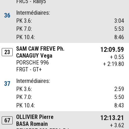
FRC5 - Rally5
Intermédiaires:
36
PK 3.6:
3:04
PK 7.0:
5:53
PK 10.4:
8:46
SAM CAW FREVE Ph.
12:09.59
23
CANAGUY Vega
+ 0.55
PORSCHE 996
+ 2:19.80
FRGT - GT+
Intermédiaires:
37
PK 3.6:
2:59
PK 7.0:
5:50
PK 10.4:
8:43
OLLIVIER Pierre
12:13.21
67
BASA Romain
+ 3.62