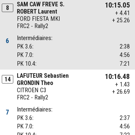
SAM CAW FREVE S.
10:15.05
8
ROBERT Laurent
+ 4.41
FORD FIESTA MKI
+ 25.26
FRC2 - Rally2
Intermédiaires:
6
PK 3.6:
2:38
PK 7.0:
4:56
PK 10.4:
7:21
LAFUTEUR Sebastien
10:16.48
14
GRONDIN Theo
+ 1.43
CITROEN C3
+ 26.69
FRC2 - Rally2
Intermédiaires:
7
PK 3.6:
2:37
PK 7.0:
4:56
PK 10.4:
7:22