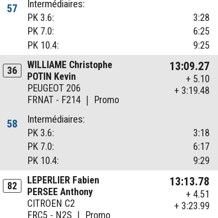
Intermédiaires:
57
PK 3.6:
3:28
PK 7.0:
6:25
PK 10.4:
9:25
WILLIAME Christophe
13:09.27
36
POTIN Kevin
+ 5.10
PEUGEOT 206
+ 3:19.48
FRNAT - F214 ❘ Promo
Intermédiaires:
58
PK 3.6:
3:18
PK 7.0:
6:17
PK 10.4:
9:29
LEPERLIER Fabien
13:13.78
82
PERSEE Anthony
+ 4.51
CITROEN C2
+ 3:23.99
FRC5 - N2S ❘ Promo