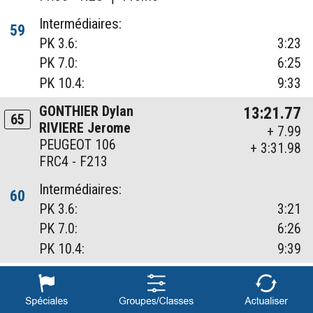
Intermédiaires:
59
PK 3.6:
3:23
PK 7.0:
6:25
PK 10.4:
9:33
GONTHIER Dylan
13:21.77
65
RIVIERE Jerome
+ 7.99
PEUGEOT 106
+ 3:31.98
FRC4 - F213
Intermédiaires:
60
PK 3.6:
3:21
PK 7.0:
6:26
PK 10.4:
9:39
PAYET Jean-Marie
13:26.90
66
DARTY Rudy
+ 5.13
CITROEN C2