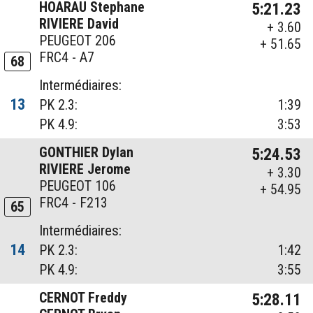
HOARAU Stephane
5:21.23
RIVIERE David
+ 3.60
PEUGEOT 206
+ 51.65
FRC4 - A7
68
Intermédiaires:
13
PK 2.3:
1:39
PK 4.9:
3:53
GONTHIER Dylan
5:24.53
RIVIERE Jerome
+ 3.30
PEUGEOT 106
+ 54.95
FRC4 - F213
65
Intermédiaires:
14
PK 2.3:
1:42
PK 4.9:
3:55
CERNOT Freddy
5:28.11