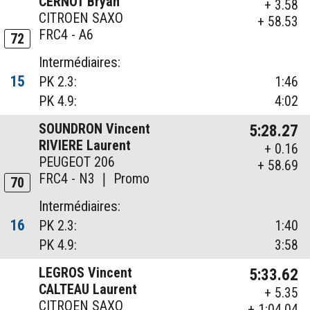
CERNOT Bryan
+ 3.58
CITROEN SAXO
+ 58.53
FRC4 - A6
72
Intermédiaires:
15
PK 2.3:
1:46
PK 4.9:
4:02
SOUNDRON Vincent
5:28.27
RIVIERE Laurent
+ 0.16
PEUGEOT 206
+ 58.69
FRC4 - N3 ❘ Promo
70
Intermédiaires:
16
PK 2.3:
1:40
PK 4.9:
3:58
LEGROS Vincent
5:33.62
CALTEAU Laurent
+ 5.35
CITROEN SAXO
+ 1:04.04