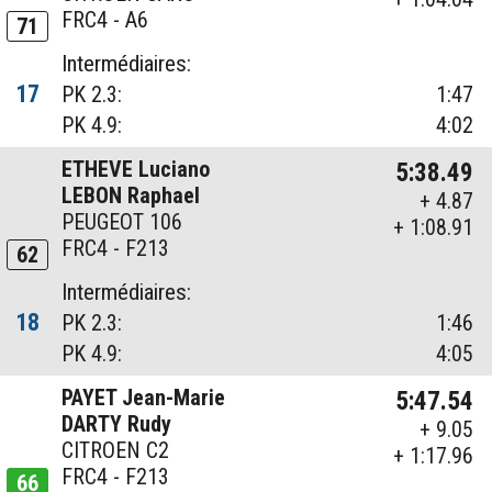
FRC4 - A6
71
Intermédiaires:
17
PK 2.3:
1:47
PK 4.9:
4:02
ETHEVE Luciano
5:38.49
LEBON Raphael
+ 4.87
PEUGEOT 106
+ 1:08.91
FRC4 - F213
62
Intermédiaires:
18
PK 2.3:
1:46
PK 4.9:
4:05
PAYET Jean-Marie
5:47.54
DARTY Rudy
+ 9.05
CITROEN C2
+ 1:17.96
FRC4 - F213
66