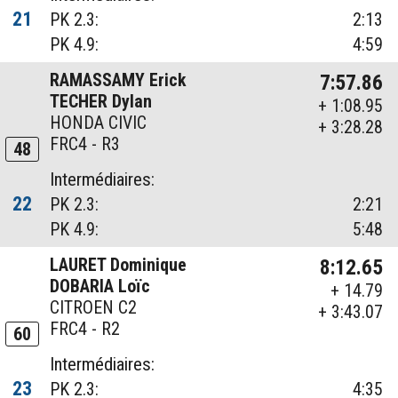
21
PK 2.3:
2:13
PK 4.9:
4:59
RAMASSAMY Erick
7:57.86
TECHER Dylan
+ 1:08.95
HONDA CIVIC
+ 3:28.28
FRC4 - R3
48
Intermédiaires:
22
PK 2.3:
2:21
PK 4.9:
5:48
LAURET Dominique
8:12.65
DOBARIA Loïc
+ 14.79
CITROEN C2
+ 3:43.07
FRC4 - R2
60
Intermédiaires:
23
PK 2.3:
4:35