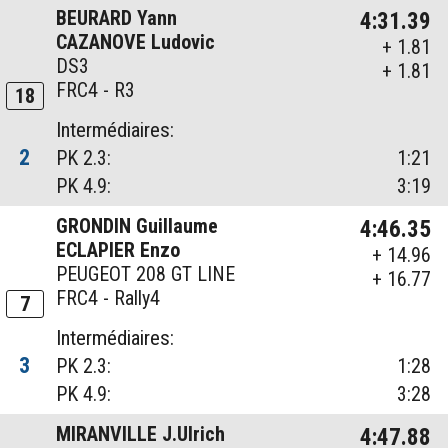
BEURARD Yann
4:31.39
CAZANOVE Ludovic
+ 1.81
DS3
+ 1.81
FRC4 - R3
18
Intermédiaires:
2
PK 2.3:
1:21
PK 4.9:
3:19
GRONDIN Guillaume
4:46.35
ECLAPIER Enzo
+ 14.96
PEUGEOT 208 GT LINE
+ 16.77
FRC4 - Rally4
7
Intermédiaires:
3
PK 2.3:
1:28
PK 4.9:
3:28
MIRANVILLE J.Ulrich
4:47.88