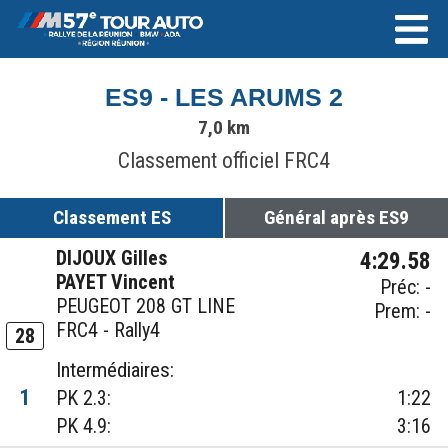
ES9 - LES ARUMS 2
7,0 km
Classement officiel FRC4
Classement ES
Général après ES9
DIJOUX Gilles
4:29.58
PAYET Vincent
Préc: -
PEUGEOT 208 GT LINE
Prem: -
FRC4 - Rally4
28
Intermédiaires:
1
PK 2.3:
1:22
PK 4.9:
3:16