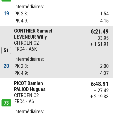
Intermédiaires:
19
PK 2.3:
1:54
PK 4.9:
4:15
GONTHIER Samuel
6:21.49
LEVENEUR Willy
+ 33.95
CITROEN C2
+ 1:51.91
FRC4 - A6K
51
Intermédiaires:
20
PK 2.3:
2:00
PK 4.9:
4:37
PICOT Damien
6:48.91
PALIOD Hugues
+ 27.42
CITROEN C2
+ 2:19.33
FRC4 - A6
73
Intermédiaires: