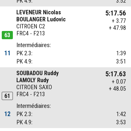
PK 4.9:
3:52
LEVENEUR Nicolas
5:17.56
BOULANGER Ludovic
+ 3.77
CITROEN C2
+ 47.98
FRC4 - F213
63
Intermédiaires:
11
PK 2.3:
1:39
PK 4.9:
3:51
SOUBADOU Ruddy
5:17.63
LAMOLY Rudy
+ 0.07
CITROEN SAXO
+ 48.05
FRC4 - F213
61
Intermédiaires:
12
PK 2.3:
1:42
PK 4.9:
3:53