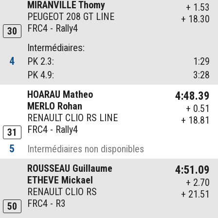
MIRANVILLE Thomy
+ 1.53
PEUGEOT 208 GT LINE
+ 18.30
FRC4 - Rally4
30
Intermédiaires:
4
PK 2.3:
1:29
PK 4.9:
3:28
HOARAU Matheo
4:48.39
MERLO Rohan
+ 0.51
RENAULT CLIO RS LINE
+ 18.81
FRC4 - Rally4
31
5
Intermédiaires non disponibles
ROUSSEAU Guillaume
4:51.09
ETHEVE Mickael
+ 2.70
RENAULT CLIO RS
+ 21.51
FRC4 - R3
50