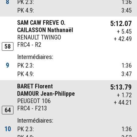
8
PK 2.3:
1:36
PK 4.9:
3:45
SAM CAW FREVE O.
5:12.07
CAILASSON Nathanaël
+ 5.45
RENAULT TWINGO
+ 42.49
FRC4 - R2
58
Intermédiaires:
9
PK 2.3:
1:36
PK 4.9:
3:47
BARET Florent
5:13.79
DAMOUR Jean-Philippe
+ 1.72
PEUGEOT 106
+ 44.21
FRC4 - F213
64
Intermédiaires:
10
PK 2.3:
1:36