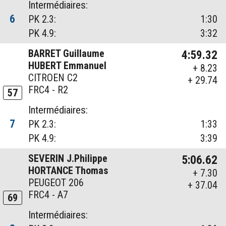
Intermédiaires:
6
PK 2.3:
1:30
PK 4.9:
3:32
BARRET Guillaume
4:59.32
HUBERT Emmanuel
+ 8.23
CITROEN C2
+ 29.74
FRC4 - R2
57
Intermédiaires:
7
PK 2.3:
1:33
PK 4.9:
3:39
SEVERIN J.Philippe
5:06.62
HORTANCE Thomas
+ 7.30
PEUGEOT 206
+ 37.04
FRC4 - A7
69
Intermédiaires: