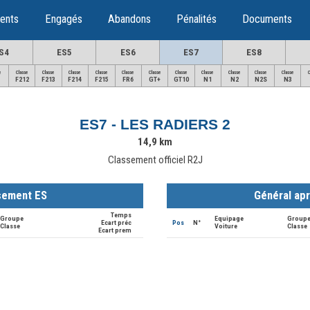
ents
Engagés
Abandons
Pénalités
Documents
S4
ES5
ES6
ES7
ES8
e
Classe
Classe
Classe
Classe
Classe
Classe
Classe
Classe
Classe
Classe
Classe
F212
F213
F214
F215
FR6
GT+
GT10
N1
N2
N2S
N3
ES7 - LES RADIERS 2
14,9 km
Classement officiel R2J
sement ES
Général ap
Temps
Groupe
Equipage
Group
Ecart préc
Pos
N°
Classe
Voiture
Classe
Ecart prem