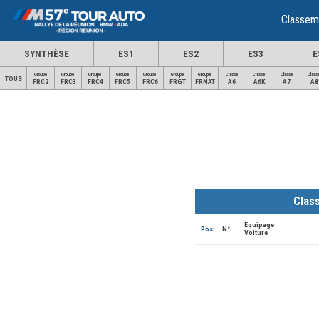
Classem
SYNTHÈSE
ES1
ES2
ES3
E
Groupe
Groupe
Groupe
Groupe
Groupe
Groupe
Groupe
Classe
Classe
Classe
Class
TOUS
FRC2
FRC3
FRC4
FRC5
FRC6
FRGT
FRNAT
A6
A6K
A7
A8
Clas
Equipage
Pos
N°
Voiture