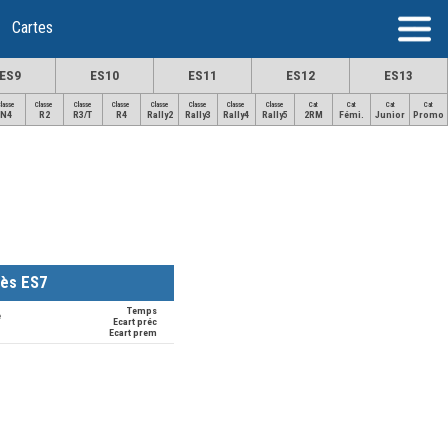
Cartes
ES9
ES10
ES11
ES12
ES13
Classe
Classe
Classe
Classe
Classe
Classe
Classe
Classe
Cat
Cat
Cat
Cat
N4
R2
R3/T
R4
Rally2
Rally3
Rally4
Rally5
2RM
Fémi.
Junior
Promo
rès ES7
Temps
e
Ecart préc
Ecart prem