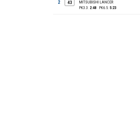
2
MITSUBISHI LANCER
43
PK3.3:
2:48
PK6.5:
5:23