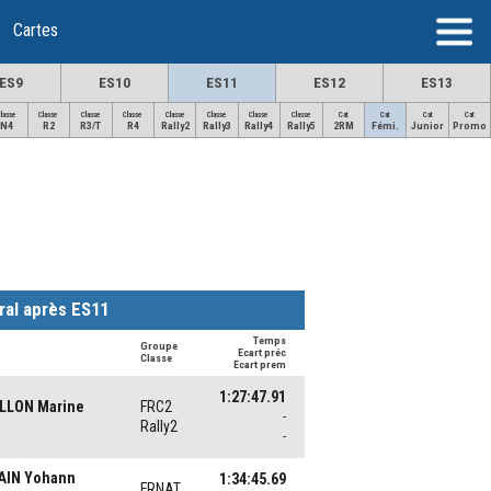
Cartes
ES9
ES10
ES11
ES12
ES13
Classe
Classe
Classe
Classe
Classe
Classe
Classe
Classe
Cat
Cat
Cat
Cat
N4
R2
R3/T
R4
Rally2
Rally3
Rally4
Rally5
2RM
Fémi.
Junior
Promo
ral après ES11
Temps
Groupe
Ecart préc
Classe
Ecart prem
1:27:47.91
LLON Marine
FRC2
-
Rally2
-
AIN Yohann
1:34:45.69
FRNAT