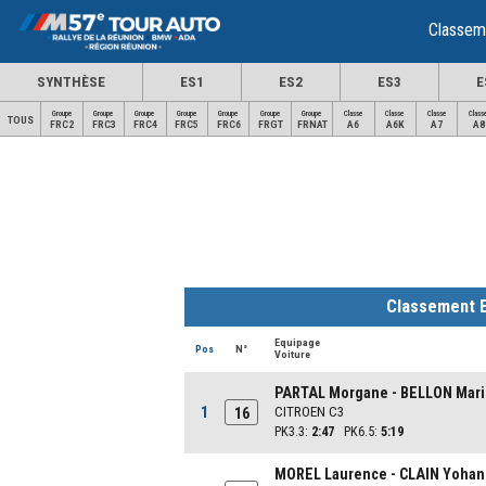
Classem
SYNTHÈSE
ES1
ES2
ES3
E
Groupe
Groupe
Groupe
Groupe
Groupe
Groupe
Groupe
Classe
Classe
Classe
Class
TOUS
FRC2
FRC3
FRC4
FRC5
FRC6
FRGT
FRNAT
A6
A6K
A7
A8
Classement 
Equipage
Pos
N°
Voiture
PARTAL Morgane - BELLON Mar
1
CITROEN C3
16
PK3.3:
2:47
PK6.5:
5:19
MOREL Laurence - CLAIN Yoha