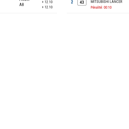
2
MITSUBISHI LANCER
+ 12.10
43
A8
+ 12.10
Pénalité: 00:10