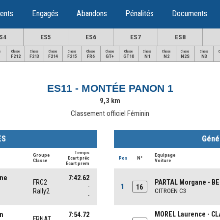
ents
Engagés
Abandons
Pénalités
Documents
S4
ES5
ES6
ES7
ES8
e
Classe
Classe
Classe
Classe
Classe
Classe
Classe
Classe
Classe
Classe
Classe
F212
F213
F214
F215
FR6
GT+
GT10
N1
N2
N2S
N3
ES11 - MONTÉE PANON 1
9,3 km
Classement officiel Féminin
ES
Géné
Temps
Groupe
Equipage
Ecart préc
Pos
N°
Classe
Voiture
Ecart prem
ine
7:42.62
FRC2
PARTAL Morgane - BE
1
-
16
Rally2
CITROEN C3
-
MOREL Laurence - CL
nn
7:54.72
FRNAT