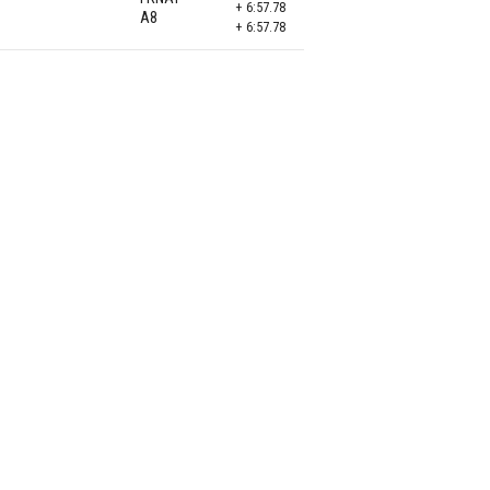
+ 6:57.78
A8
+ 6:57.78